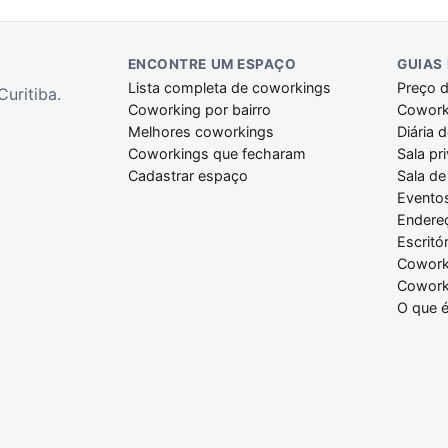
ENCONTRE UM ESPAÇO
GUIAS
Lista completa de coworkings
Preço 
uritiba.
Coworking por bairro
Cowork
Melhores coworkings
Diária 
Coworkings que fecharam
Sala pr
Cadastrar espaço
Sala de
Evento
Endereç
Escritór
Cowork
Coworki
O que 