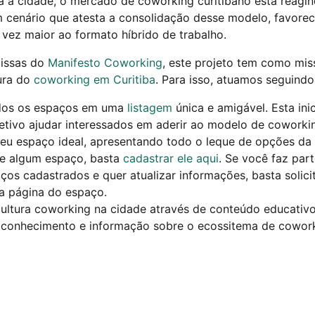
 a cidade, o mercado de coworking curitibano está reagi
m cenário que atesta a consolidação desse modelo, favore
vez maior ao formato híbrido de trabalho.
issas do
Manifesto Coworking
, este projeto tem como mis
ura do
coworking em Curitiba
. Para isso, atuamos seguindo 
dos os espaços em uma
listagem
única e amigável. Esta in
jetivo ajudar interessados em aderir ao modelo de coworki
seu espaço ideal, apresentando todo o leque de opções da
de algum espaço, basta
cadastrar ele aqui
. Se você faz par
os cadastrados e quer atualizar informações, basta solici
a página do espaço.
ultura coworking na cidade através de conteúdo educativo
 conhecimento e informação sobre o ecossitema de cowork