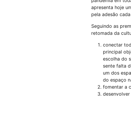
pandemia em toda
apresenta hoje u
pela adesão cada 
Seguindo as prem
retomada da cult
conectar to
principal ob
escolha do 
sente falta 
um dos espaç
do espaço n
fomentar a c
desenvolver