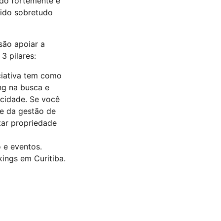
ndo fortemente e
cido sobretudo
são apoiar a
3 pilares:
iciativa tem como
ng na busca e
 cidade. Se você
te da gestão de
tar propriedade
 e eventos.
ings em Curitiba.