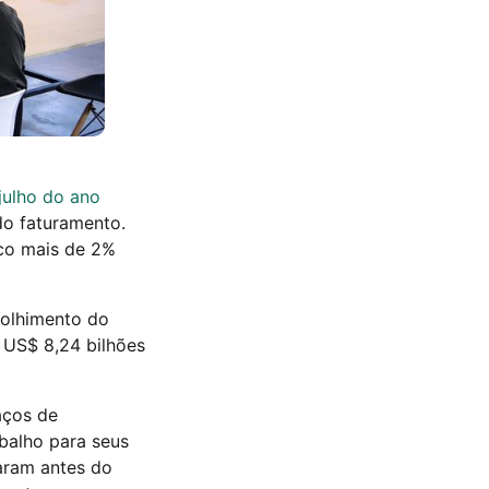
julho do ano
do faturamento.
co mais de 2%
colhimento do
 US$ 8,24 bilhões
aços de
balho para seus
aram antes do