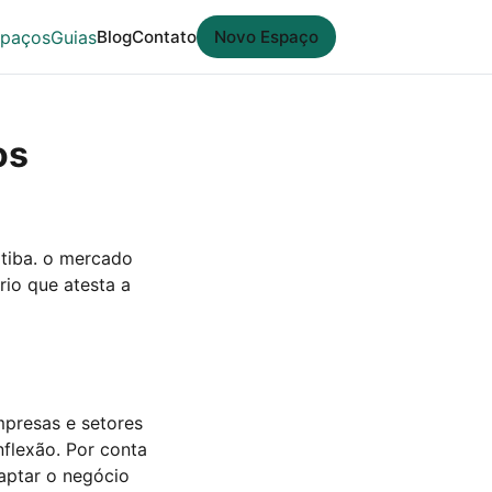
spaços
Guias
Blog
Contato
Novo Espaço
os
tiba. o mercado
rio que atesta a
mpresas e setores
flexão. Por conta
aptar o negócio