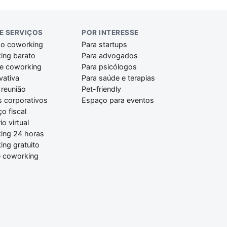
 E SERVIÇOS
POR INTERESSE
do coworking
Para startups
ing barato
Para advogados
de coworking
Para psicólogos
ivativa
Para saúde e terapias
 reunião
Pet-friendly
s corporativos
Espaço para eventos
o fiscal
io virtual
ing 24 horas
ng gratuito
é coworking