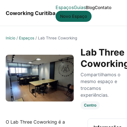
Espaços
Guias
Blog
Contato
Coworking Curitiba
Novo Espaço
Início
/
Espaços
/
Lab Three Coworking
Lab Three
Coworkin
Compartilhamos o
mesmo espaço e
trocamos
experiências.
Centro
O Lab Three Coworking é a