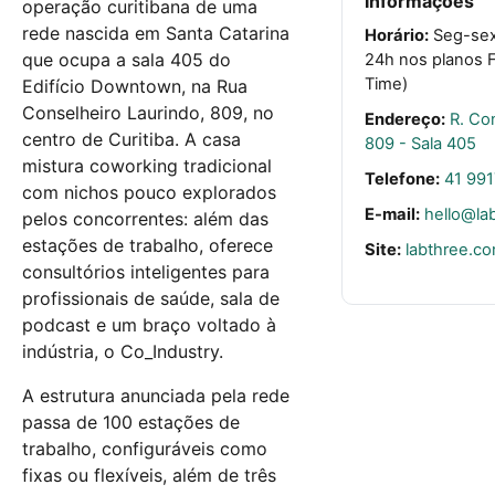
Informações
operação curitibana de uma
rede nascida em Santa Catarina
Horário:
Seg-sex
que ocupa a sala 405 do
24h nos planos Fu
Time)
Edifício Downtown, na Rua
Conselheiro Laurindo, 809, no
Endereço:
R. Co
centro de Curitiba. A casa
809 - Sala 405
mistura coworking tradicional
Telefone:
41 99
com nichos pouco explorados
E-mail:
hello@la
pelos concorrentes: além das
estações de trabalho, oferece
Site:
labthree.co
consultórios inteligentes para
profissionais de saúde, sala de
podcast e um braço voltado à
indústria, o Co_Industry.
A estrutura anunciada pela rede
passa de 100 estações de
trabalho, configuráveis como
fixas ou flexíveis, além de três