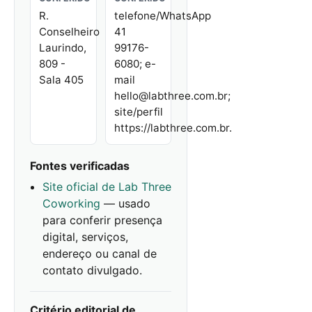
R.
telefone/WhatsApp
Conselheiro
41
Laurindo,
99176-
809 -
6080; e-
Sala 405
mail
hello@labthree.com.br;
site/perfil
https://labthree.com.br.
Fontes verificadas
Site oficial de Lab Three
Coworking
— usado
para conferir presença
digital, serviços,
endereço ou canal de
contato divulgado.
Critério editorial de