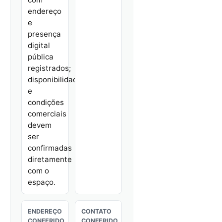
endereço
e
presença
digital
pública
registrados;
disponibilidade
e
condições
comerciais
devem
ser
confirmadas
diretamente
com o
espaço.
ENDEREÇO
CONTATO
CONFERIDO
CONFERIDO